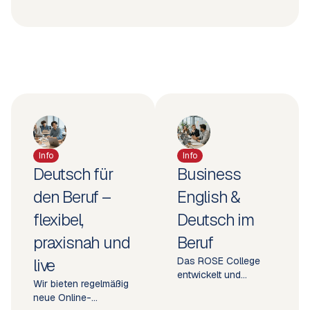
Info
Info
Deutsch für
Business
den Beruf –
English &
flexibel,
Deutsch im
praxisnah und
Beruf
live
Das ROSE College
entwickelt und
Wir bieten regelmäßig
realisiert
neue Online-
maßgeschneiderte,