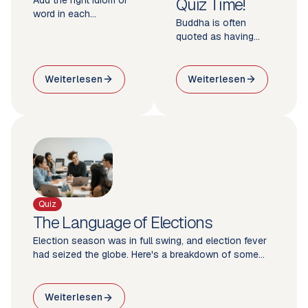
Quiz Time!
word in each
Buddha is often
sentence.
quoted as having
said, "There is no way
to happiness.
Happiness is the
Weiterlesen
Weiterlesen
way." Whether or not
he was right is for
each of us to decide.
How we wish each
other good luck,
however, is often
determined by the
culture and language
surrounding us.
Quiz
The Language of Elections
Election season was in full swing, and election fever
had seized the globe. Here's a breakdown of some
commonly used phrases to help you cut through the
noise.
Weiterlesen