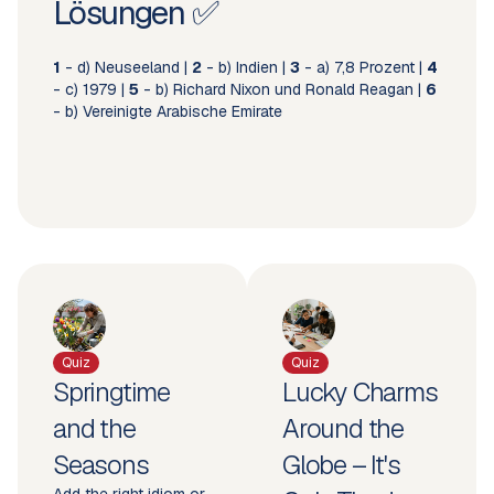
Lösungen ✅
1
- d) Neuseeland |
2
- b) Indien |
3
- a) 7,8 Prozent |
4
- c) 1979 |
5
- b) Richard Nixon und Ronald Reagan |
6
- b) Vereinigte Arabische Emirate
Quiz
Quiz
Springtime
Lucky Charms
and the
Around the
Seasons
Globe – It's
Add the right idiom or