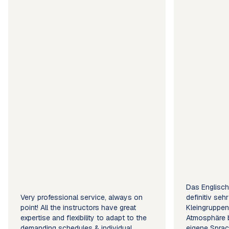
Das Englisch
Very professional service, always on
definitiv seh
point! All the instructors have great
Kleingruppen
expertise and flexibility to adapt to the
Atmosphäre b
demanding schedules & individual
eigene Sprac