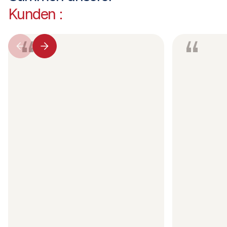
Kunden :
“
“