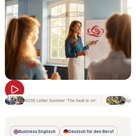
ROSE Letter Summer 'The heat is on'
Spri
Business Englisch
Deutsch für den Beruf